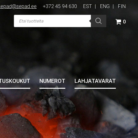
sepad@sepad.ee
+372 45 94 630
EST
ENG
FIN
Products
search
0
STUSKOUKUT
NUMEROT
LAHJATAVARAT