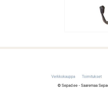
Verkkokauppa
Toimitukset
© Sepad.ee - Saaremaa Sepad 