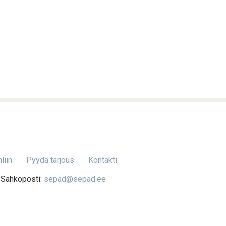
liin
Pyydä tarjous
Kontakti
 Sähköposti:
sepad@sepad.ee