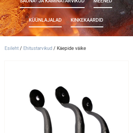
SAUNA- JA KAMINATARVIKUD
MEENED
KÜÜNLAJALAD
KINKEKAARDID
Esileht
/
Ehitustarvikud
/ Käepide väike