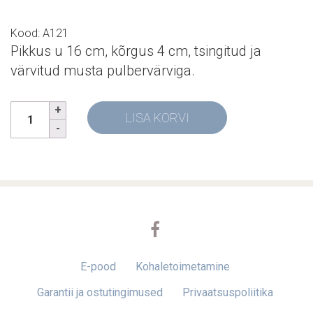
Kood: A121
Pikkus u 16 cm, kõrgus 4 cm, tsingitud ja
värvitud musta pulbervärviga.
LISA KORVI
E-pood
Kohaletoimetamine
Garantii ja ostutingimused
Privaatsuspoliitika