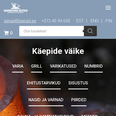
sepad@sepad.ee
+372 45 94 630
EST
ENG
FIN
Products
search
0
Käepide väike
VARIA
GRILL
VARIKATUSED
NUMBRID
EHITUSTARVIKUD
SISUSTUS
NAGID JA VARNAD
PIIRDED