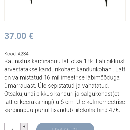
37.00
€
Kood: A234
Kaunistus kardinapuu lati otsa 1 tk. Lati pikkust
arvestatakse kandurikohast kandurikohani. Latt
on valmistatud 16 millimeetrise läbimõõduga
ümarrauast. Üle sepistatud ja vahatatud.
Otsakujundi pikkus kanduri ja sälgukohast(et
latt ei keeraks ringi) u 6 cm. Üle kolmemeetrise
kardinapuu puhul lisandub liitekoha hind 47€.
LISA KORVI