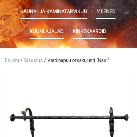
SAUNA- JA KAMINATARVIKUD
MEENED
KÜÜNLAJALAD
KINKEKAARDID
Esileht
/
Sisustus
/ Kardinapuu otsakujund “Nael”