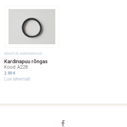
SISUSTUS
,
KARDINAPUUD
Kardinapuu rõngas
Kood: A228
2.90
€
Loe lähemalt