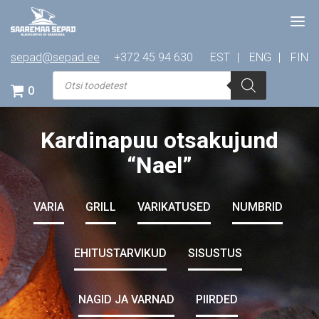
sepad@sepad.ee
+372 45 94 630
EST
ENG
FIN
Products
search
0
Kardinapuu otsakujund
“Nael”
VARIA
GRILL
VARIKATUSED
NUMBRID
EHITUSTARVIKUD
SISUSTUS
NAGID JA VARNAD
PIIRDED