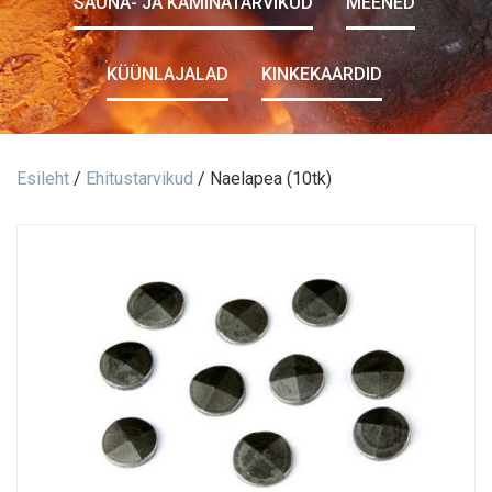
SAUNA- JA KAMINATARVIKUD
MEENED
KÜÜNLAJALAD
KINKEKAARDID
Esileht
/
Ehitustarvikud
/ Naelapea (10tk)