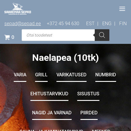
sepad@sepad.ee
+372 45 94 630
EST
ENG
FIN
Products
search
0
Naelapea (10tk)
VARIA
GRILL
VARIKATUSED
NUMBRID
EHITUSTARVIKUD
SISUSTUS
NAGID JA VARNAD
PIIRDED