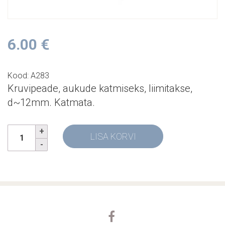
6.00
€
Kood: A283
Kruvipeade, aukude katmiseks, liimitakse,
d~12mm. Katmata.
LISA KORVI