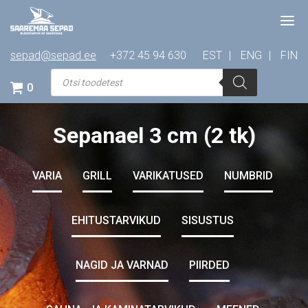
sepad@sepad.ee
+372 45 94 630
EST
ENG
FIN
Products
search
0
Sepanael 3 cm (2 tk)
VARIA
GRILL
VARIKATUSED
NUMBRID
EHITUSTARVIKUD
SISUSTUS
NAGID JA VARNAD
PIIRDED