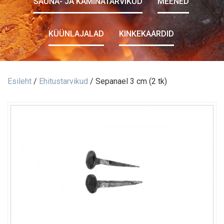
SAUNA- JA KAMINATARVIKUD
MEENED
KÜÜNLAJALAD
KINKEKAARDID
Esileht
/
Ehitustarvikud
/ Sepanael 3 cm (2 tk)